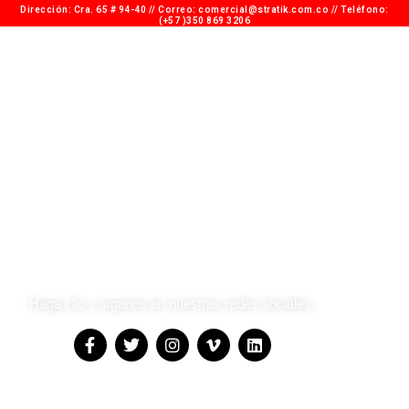
Dirección: Cra. 65 # 94-40 // Correo: comercial@stratik.com.co​​ // Teléfono:
(+57 )350 869 3206
Dirección: Cra. 65 # 94-40 Celular: (+57) 350 869
3206 Teléfono: 210 7277
Haga clic y síganos en nuestras redes sociales:
Nombre