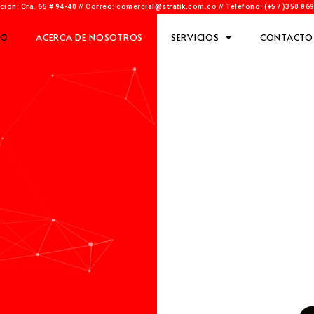
ción: Cra. 65 # 94-40 // Correo: comercial@stratik.com.co​​ // Telefono: (+57 )350 86
IO
ACERCA DE NOSOTROS
SERVICIOS
CONTACTO