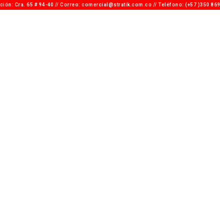
ción: Cra. 65 # 94-40 // Correo: comercial@stratik.com.co​​ // Teléfono: (+57 )350 86
INFORMACIÓN DE PAGOS