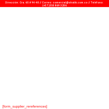
Dirección: Cra. 65 # 94-40 // Correo: comercial@stratik.com.co​​ // Teléfono:
(+57 )350 869 3206
REFERENCIAS
COMERCIALES DEL
PROVEEDOR
[form_supplier_rereferences]