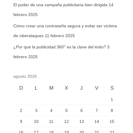
El poder de una campaña publicitaria bien dirigida
14
febrero 2025
Cómo crear una contraseña segura y evitar ser víctima
de ciberataques
11 febrero 2025
¿Por qué la publicidad 360° es la clave del éxito?
3
febrero 2025
agosto 2026
D
L
M
X
J
V
S
1
2
3
4
5
6
7
8
9
10
11
12
13
14
15
16
17
18
19
20
21
22