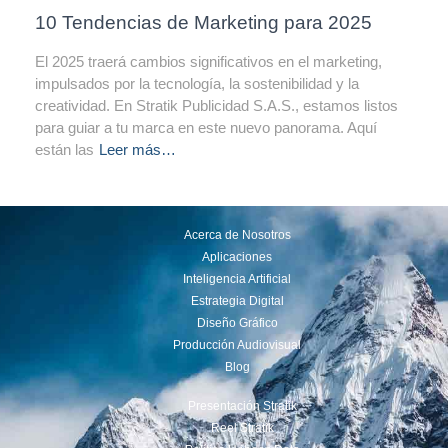
10 Tendencias de Marketing para 2025
El 2025 traerá cambios significativos en el marketing,
impulsados por la tecnología, la sostenibilidad y la
creatividad. En Stratik Publicidad S.A.S., estamos listos
para guiar a tu marca en este nuevo panorama. Aquí
están las
Leer más…
Acerca de Nosotros
Aplicaciones
Inteligencia Artificial
Estrategia Digital
Diseño Gráfico
Producción Audiovisual
Blog
Presentación Stratik
Reel Stratik