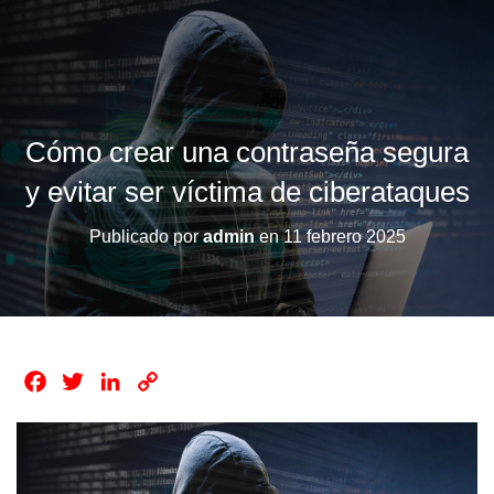
Cómo crear una contraseña segura
y evitar ser víctima de ciberataques
Publicado por
admin
en
11 febrero 2025
F
T
L
C
a
w
i
o
c
i
n
p
e
t
k
y