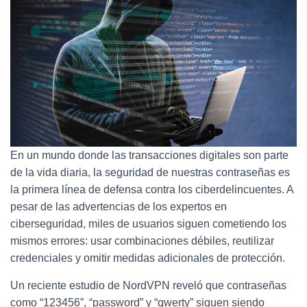
b
t
e
L
o
e
d
i
o
r
I
n
k
n
k
En un mundo donde las transacciones digitales son parte
de la vida diaria, la seguridad de nuestras contraseñas es
la primera línea de defensa contra los ciberdelincuentes. A
pesar de las advertencias de los expertos en
ciberseguridad, miles de usuarios siguen cometiendo los
mismos errores: usar combinaciones débiles, reutilizar
credenciales y omitir medidas adicionales de protección.
Un reciente estudio de NordVPN reveló que contraseñas
como “123456”, “password” y “qwerty” siguen siendo