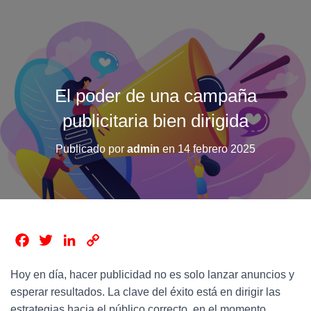
El poder de una campaña
publicitaria bien dirigida
Publicado por
admin
en
14 febrero 2025
F
T
L
C
a
w
i
o
Hoy en día, hacer publicidad no es solo lanzar anuncios y
c
i
n
p
esperar resultados. La clave del éxito está en dirigir las
e
t
k
y
estrategias hacia el público correcto, en el momento