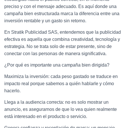
b
t
e
L
preciso y con el mensaje adecuado. Es aquí donde una
o
e
d
i
campaña bien estructurada marca la diferencia entre una
o
r
I
n
inversión rentable y un gasto sin retorno.
k
n
k
En Stratik Publicidad SAS, entendemos que la publicidad
efectiva es aquella que combina creatividad, tecnología y
estrategia. No se trata solo de estar presente, sino de
conectar con las personas de manera significativa.
¿Por qué es importante una campaña bien dirigida?
Maximiza la inversión: cada peso gastado se traduce en
impacto real porque sabemos a quién hablarle y cómo
hacerlo.
Llega a la audiencia correcta: no es solo mostrar un
anuncio, es asegurarnos de que lo vea quien realmente
está interesado en el producto o servicio.
Genera confianza y recordación de marca: un mensaje