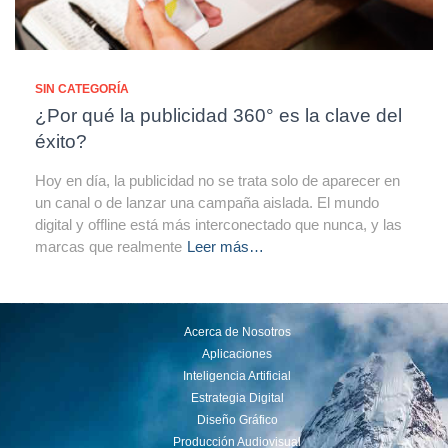
SIN CATEGORÍA
¿Por qué la publicidad 360° es la clave del
éxito?
Hoy en día, la publicidad no se trata solo de aparecer en
un canal o de lanzar una campaña aislada. El mundo
digital y offline está más interconectado que nunca, y las
marcas que realmente
Leer más…
Acerca de Nosotros
Aplicaciones
Inteligencia Artificial
Estrategia Digital
Diseño Gráfico
Producción Audiovisual