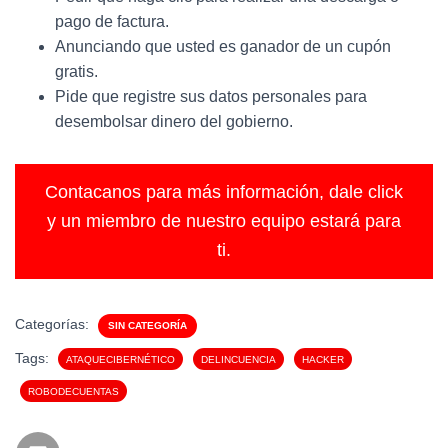
pago de factura.
Anunciando que usted es ganador de un cupón
gratis.
Pide que registre sus datos personales para
desembolsar dinero del gobierno.
Contacanos para más información, dale click
y un miembro de nuestro equipo estará para
ti.
Categorías:
SIN CATEGORÍA
Tags:
ATAQUECIBERNÉTICO
DELINCUENCIA
HACKER
ROBODECUENTAS