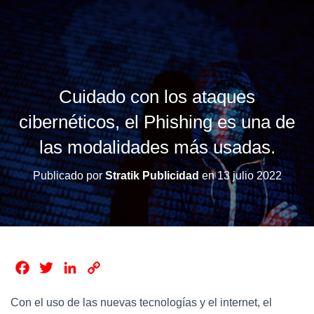
Cuidado con los ataques
cibernéticos, el Phishing es una de
las modalidades más usadas.
Publicado por
Stratik Publicidad
en
13 julio 2022
F
T
L
C
a
w
i
o
Con el uso de las nuevas tecnologías y el internet, el
c
i
n
p