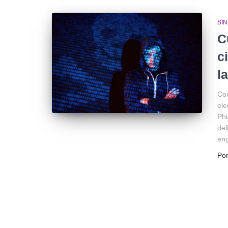
SI
C
c
l
Con
ele
Phi
del
eng
Po