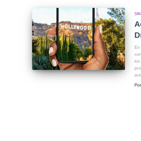
SI
A
D
En 
con
los
pro
act
Po