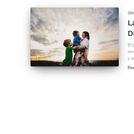
SI
L
D
El 
em
y s
Po