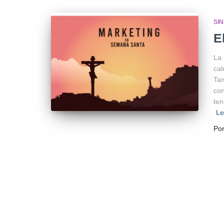
SI
E
La 
cal
Tam
con
ten
L
Po