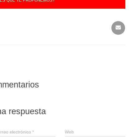
ES QUE TE PROPONEMOS?
mmentarios
na respuesta
rreo electrónico
*
Web