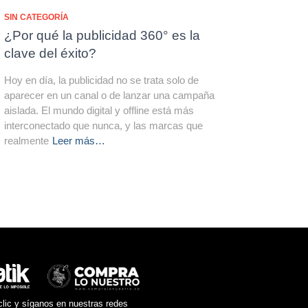
SIN CATEGORÍA
¿Por qué la publicidad 360° es la
clave del éxito?
Hoy en día, la publicidad no se trata solo de
aparecer en un canal o de lanzar una campaña
aislada. El mundo digital y offline está más
interconectado que nunca, y las marcas que
realmente
Leer más…
lic y síganos en nuestras redes