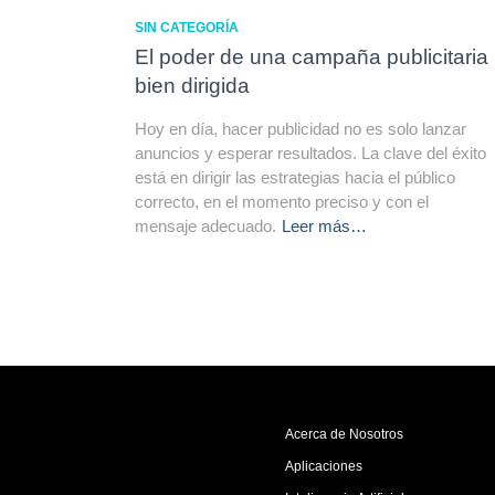
SIN CATEGORÍA
El poder de una campaña publicitaria
bien dirigida
Hoy en día, hacer publicidad no es solo lanzar
anuncios y esperar resultados. La clave del éxito
está en dirigir las estrategias hacia el público
correcto, en el momento preciso y con el
mensaje adecuado.
Leer más…
Acerca de Nosotros
Aplicaciones