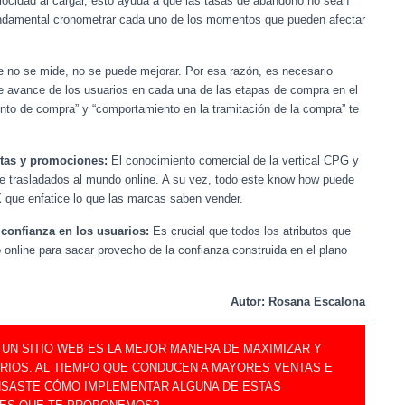
elocidad al cargar, esto ayuda a que las tasas de abandono no sean
fundamental cronometrar cada uno de los momentos que pueden afectar
no se mide, no se puede mejorar. Por esa razón, es necesario
 de avance de los usuarios en cada una de las etapas de compra en el
nto de compra” y “comportamiento en la tramitación de la compra” te
rtas y promociones:
El conocimiento comercial de la vertical CPG y
te trasladados al mundo online. A su vez, todo este know how puede
X que enfatice lo que las marcas saben vender.
 confianza en los usuarios:
Es crucial que todos los atributos que
 online para sacar provecho de la confianza construida en el plano
Autor: Rosana Escalona
UN SITIO WEB ES LA MEJOR MANERA DE MAXIMIZAR Y
ARIOS. AL TIEMPO QUE CONDUCEN A MAYORES VENTAS E
ENSASTE CÓMO IMPLEMENTAR ALGUNA DE ESTAS