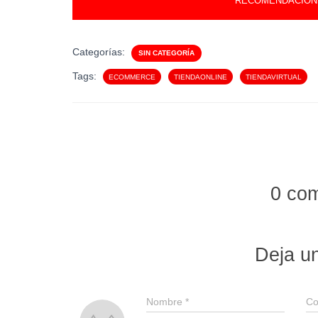
RECOMENDACION
Categorías:
SIN CATEGORÍA
Tags:
ECOMMERCE
TIENDAONLINE
TIENDAVIRTUAL
0 co
Deja u
Nombre
*
Co