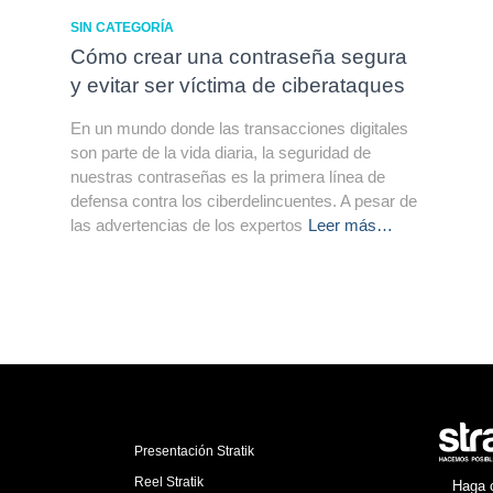
SIN CATEGORÍA
Cómo crear una contraseña segura
y evitar ser víctima de ciberataques
En un mundo donde las transacciones digitales
son parte de la vida diaria, la seguridad de
nuestras contraseñas es la primera línea de
defensa contra los ciberdelincuentes. A pesar de
las advertencias de los expertos
Leer más…
Presentación Stratik
Reel Stratik
Haga c