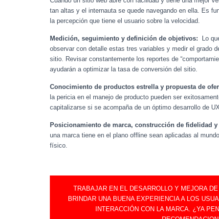
Cuando un sitio web abre con facilidad y tiene una mejor v
tan altas y el internauta se quede navegando en ella. Es 
la percepción que tiene el usuario sobre la velocidad.
Medición, seguimiento y definición de objetivos:
Lo que 
observar con detalle estas tres variables y medir el grado
sitio. Revisar constantemente los reportes de “comportamie
ayudarán a optimizar la tasa de conversión del sitio.
Conocimiento de productos estrella y propuesta de ofe
la pericia en el manejo de producto pueden ser exitosamen
capitalizarse si se acompaña de un óptimo desarrollo de U
Posicionamiento de marca, construcción de fidelidad y
una marca tiene en el plano offline sean aplicadas al mundo
físico.
TRABAJAR EN EL DESARROLLO Y MEJORA DE 
BRINDAR UNA BUENA EXPERIENCIA A LOS USU
INTERACCIÓN CON LA MARCA. ¿YA P