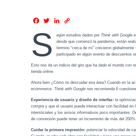
F
T
L
C
a
w
i
o
S
egún estudios dados por
Think with Google
e
c
i
n
p
desde que comenzó la pandemia, están reali
e
t
k
y
término “cerca de mí” crecieron globalmente
b
t
e
L
participado en algún evento de descuentos o
o
e
d
i
Esto nos da un indicio del giro que ha dado el mundo con 
o
r
I
n
tienda online.
k
n
k
Ahora bien ¿Cómo no descuidar esa área? Cuando en la actu
ecommerce.
Think with Google
nos recomienda 6 cuestione
Experiencia de usuario y diseño de interfaz:
la optimizac
compra y que el usuario pueda interactuar con facilidad en 
intersticiales y los avisos informativos poco importantes. 
de conversión puede tener un incremento de más del 200%
Cuidar la primera impresión:
potenciar la velocidad de c