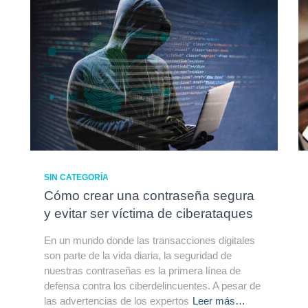
SIN CATEGORÍA
Cómo crear una contraseña segura
y evitar ser víctima de ciberataques
En un mundo donde las transacciones digitales
son parte de la vida diaria, la seguridad de
nuestras contraseñas es la primera línea de
defensa contra los ciberdelincuentes. A pesar de
las advertencias de los expertos
Leer más…