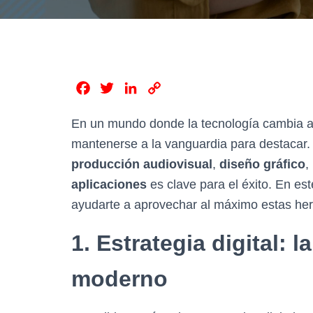
F
T
L
C
a
w
i
o
En un mundo donde la tecnología cambia a 
c
i
n
p
e
t
k
y
mantenerse a la vanguardia para destacar.
b
t
e
L
producción audiovisual
,
diseño gráfico
,
o
e
d
i
aplicaciones
es clave para el éxito. En e
o
r
I
n
ayudarte a aprovechar al máximo estas herra
k
n
k
1. Estrategia digital: 
moderno