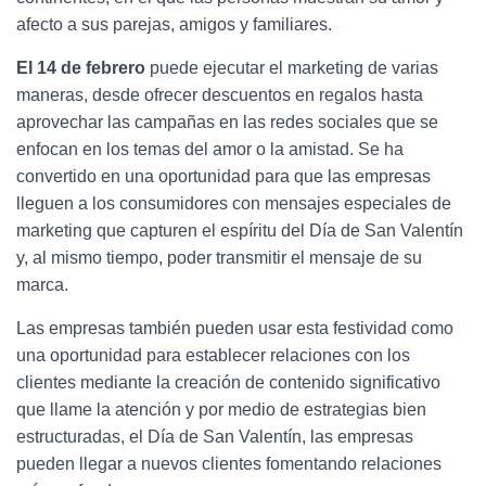
b
t
e
L
afecto a sus parejas, amigos y familiares.
o
e
d
i
o
r
I
n
El 14 de febrero
puede ejecutar el marketing de varias
k
n
k
maneras, desde ofrecer descuentos en regalos hasta
aprovechar las campañas en las redes sociales que se
enfocan en los temas del amor o la amistad. Se ha
convertido en una oportunidad para que las empresas
lleguen a los consumidores con mensajes especiales de
marketing que capturen el espíritu del Día de San Valentín
y, al mismo tiempo, poder transmitir el mensaje de su
marca.
Las empresas también pueden usar esta festividad como
una oportunidad para establecer relaciones con los
clientes mediante la creación de contenido significativo
que llame la atención y por medio de estrategias bien
estructuradas, el Día de San Valentín, las empresas
pueden llegar a nuevos clientes fomentando relaciones