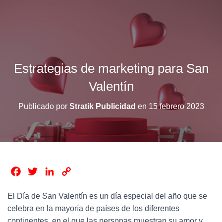
Estrategias de marketing para San
Valentín
Publicado por
Stratik Publicidad
en
15 febrero 2023
F
T
L
C
a
w
i
o
El Día de San Valentín es un día especial del año que se
c
i
n
p
celebra en la mayoría de países de los diferentes
e
t
k
y
continentes, en el que las personas muestran su amor y