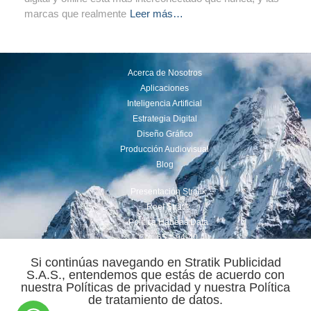
marcas que realmente
Leer más…
Acerca de Nosotros
Aplicaciones
Inteligencia Artificial
Estrategia Digital
Diseño Gráfico
Producción Audiovisual
Blog
Presentación Stratik
Reel Stratik
Política Habeas Data
Cra. 65 # 94-40
(+57 ) 350 869 3206
Si continúas navegando en Stratik Publicidad
comercial@stratik.com.co
S.A.S., entendemos que estás de acuerdo con
nuestra Políticas de privacidad y nuestra Política
Power By : Stratik ® 2022
de tratamiento de datos.