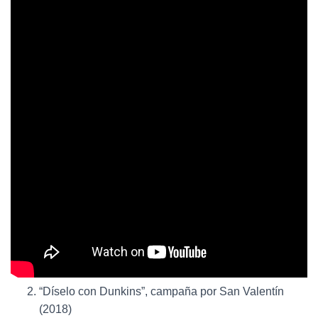
“Díselo con Dunkins”, campaña por San Valentín
(2018)