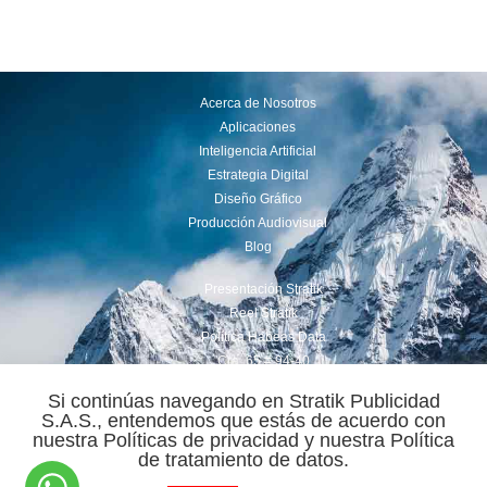
Acerca de Nosotros
Aplicaciones
Inteligencia Artificial
Estrategia Digital
Diseño Gráfico
Producción Audiovisual
Blog
Presentación Stratik
Reel Stratik
Política Habeas Data
Cra. 65 # 94-40
(+57 ) 350 869 3206
Si continúas navegando en Stratik Publicidad
comercial@stratik.com.co
S.A.S., entendemos que estás de acuerdo con
nuestra Políticas de privacidad y nuestra Política
Power By : Stratik ® 2022
de tratamiento de datos.