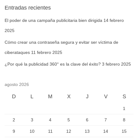
Entradas recientes
El poder de una campaña publicitaria bien dirigida
14 febrero
2025
Cómo crear una contraseña segura y evitar ser víctima de
ciberataques
11 febrero 2025
¿Por qué la publicidad 360° es la clave del éxito?
3 febrero 2025
agosto 2026
D
L
M
X
J
V
S
1
2
3
4
5
6
7
8
9
10
11
12
13
14
15