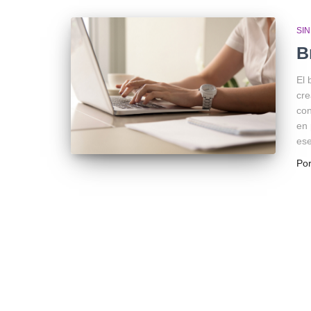
SI
B
El 
cre
con
en 
ese
Po