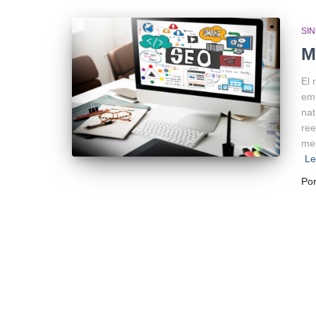
SI
M
El 
emp
nat
ree
men
L
Po