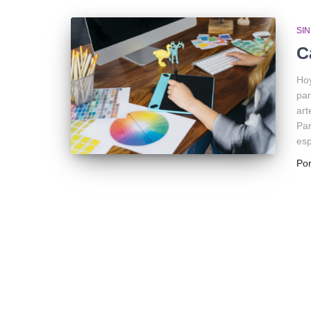
SI
C
Hoy
par
art
Par
esp
Po