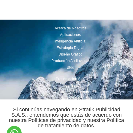
Acerca de Nosotros
Aplicaciones
Inteligencia Artificial
Estrategia Digital
Diseño Gráfico
Producción Audiovisual
Blog
Presentación Stratik
Reel Stratik
Política Habeas Data
Cra. 65 # 94-40
(+57 ) 350 869 3206
Si continúas navegando en Stratik Publicidad
comercial@stratik.com.co
S.A.S., entendemos que estás de acuerdo con
nuestra Políticas de privacidad y nuestra Política
Power By : Stratik ® 2022
de tratamiento de datos.