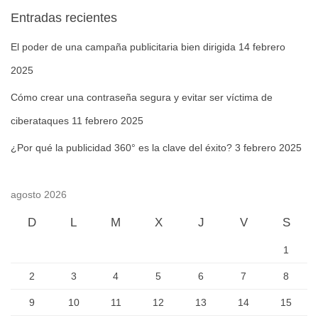
Entradas recientes
El poder de una campaña publicitaria bien dirigida
14 febrero
2025
Cómo crear una contraseña segura y evitar ser víctima de
ciberataques
11 febrero 2025
¿Por qué la publicidad 360° es la clave del éxito?
3 febrero 2025
agosto 2026
D
L
M
X
J
V
S
1
2
3
4
5
6
7
8
9
10
11
12
13
14
15