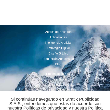
Acerca de Nosotros
Aplicaciones
Inteligencia Artificial
Estrategia Digital
Diseño Gráfico
Producción Audiovisual
Blog
Presentación Stratik
Reel Stratik
Política Habeas Data
Cra. 65 # 94-40
(+57 ) 350 869 3206
Si continúas navegando en Stratik Publicidad
comercial@stratik.com.co
S.A.S., entendemos que estás de acuerdo con
nuestra Políticas de privacidad y nuestra Política