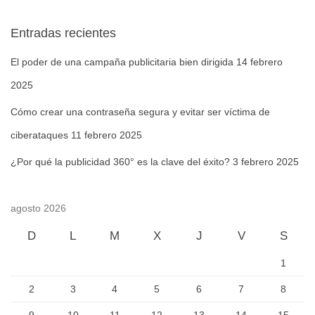
Entradas recientes
El poder de una campaña publicitaria bien dirigida
14 febrero
2025
Cómo crear una contraseña segura y evitar ser víctima de
ciberataques
11 febrero 2025
¿Por qué la publicidad 360° es la clave del éxito?
3 febrero 2025
agosto 2026
D
L
M
X
J
V
S
1
2
3
4
5
6
7
8
9
10
11
12
13
14
15