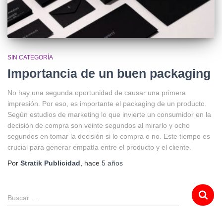
SIN CATEGORÍA
Importancia de un buen packaging
No hay una segunda oportunidad de causar una primera
impresión. Por eso, es importante el packaging de un producto.
Según estudios de marketing lo que invierte un consumidor en la
decisión de compra son veinte segundos al mirarlo y ocho
segundos en tomar la decisión si lo compra o no. Este tiempo es
crucial para generar empatía entre el producto y el cliente.
Por
Stratik Publicidad
, hace
5 años
Buscar …