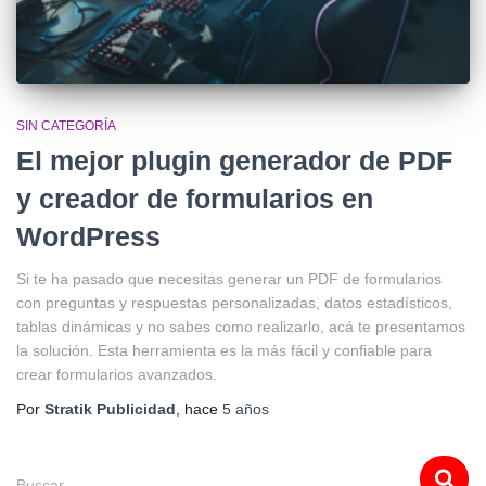
SIN CATEGORÍA
El mejor plugin generador de PDF
y creador de formularios en
WordPress
Si te ha pasado que necesitas generar un PDF de formularios
con preguntas y respuestas personalizadas, datos estadísticos,
tablas dinámicas y no sabes como realizarlo, acá te presentamos
la solución. Esta herramienta es la más fácil y confiable para
crear formularios avanzados.
Por
Stratik Publicidad
, hace
5 años
Buscar …