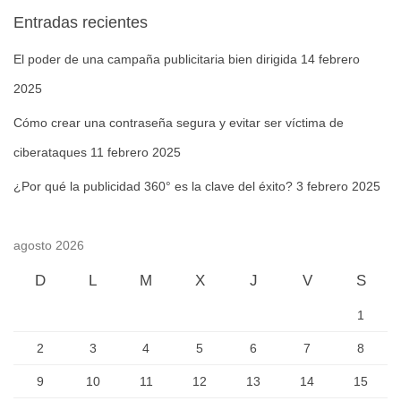
Entradas recientes
El poder de una campaña publicitaria bien dirigida
14 febrero
2025
Cómo crear una contraseña segura y evitar ser víctima de
ciberataques
11 febrero 2025
¿Por qué la publicidad 360° es la clave del éxito?
3 febrero 2025
agosto 2026
D
L
M
X
J
V
S
1
2
3
4
5
6
7
8
9
10
11
12
13
14
15