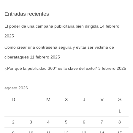
Entradas recientes
El poder de una campaña publicitaria bien dirigida
14 febrero
2025
Cómo crear una contraseña segura y evitar ser víctima de
ciberataques
11 febrero 2025
¿Por qué la publicidad 360° es la clave del éxito?
3 febrero 2025
agosto 2026
D
L
M
X
J
V
S
1
2
3
4
5
6
7
8
9
10
11
12
13
14
15