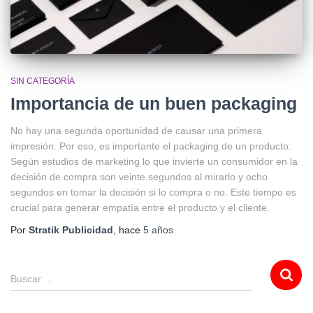
SIN CATEGORÍA
Importancia de un buen packaging
No hay una segunda oportunidad de causar una primera
impresión. Por eso, es importante el packaging de un producto.
Según estudios de marketing lo que invierte un consumidor en la
decisión de compra son veinte segundos al mirarlo y ocho
segundos en tomar la decisión si lo compra o no. Este tiempo es
crucial para generar empatía entre el producto y el cliente.
Por
Stratik Publicidad
, hace
5 años
Buscar …